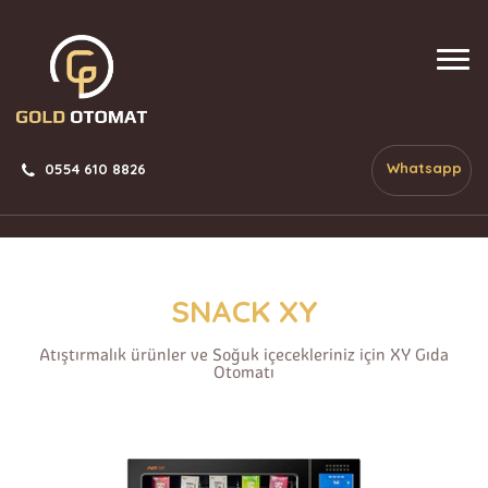
Whatsapp
0554 610 8826
SNACK XY
Atıştırmalık ürünler ve Soğuk içecekleriniz için XY Gıda
Otomatı