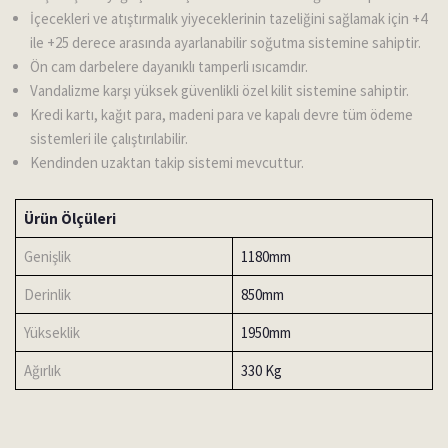
İçecekleri ve atıştırmalık yiyeceklerinin tazeliğini sağlamak için +4
ile +25 derece arasında ayarlanabilir soğutma sistemine sahiptir.
Ön cam darbelere dayanıklı tamperli ısıcamdır.
Vandalizme karşı yüksek güvenlikli özel kilit sistemine sahiptir.
Kredi kartı, kağıt para, madeni para ve kapalı devre tüm ödeme
sistemleri ile çalıştırılabilir.
Kendinden uzaktan takip sistemi mevcuttur.
Ürün Ölçüleri
Genişlik
1180mm
Derinlik
850mm
Yükseklik
1950mm
Ağırlık
330 Kg